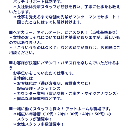
バッチリサポート体制です。
＊入社後は先輩スタッフが研修を行い、丁寧に仕事をお教え
いたします。
＊仕事を覚えるまで店舗の先輩がマンツーマンでサポート！
困ったときにはすぐに駆け付けます。
■ヘアカラー、ネイルアート、ピアスＯＫ！（当社基準あり）
＊女性のおしゃれについては社内基準がありますが、厳しいも
のではありません。
＊「こういうものはＯＫ？」などの疑問があれば、お気軽にご
相談ください。
■お客様が快適にパチンコ・パチスロを楽しんでいただけるよ
う
お手伝いをしていただく仕事です。
具体的には
＊お客様応対（遊び方説明、設備案内など）
設備管理・メンテナンス
＊カウンター業務（賞品交換・ご案内・マイクアナウンス）
＊簡単な清掃業務などです。
■一緒に働くスタッフも様々！ アットホームな職場です。
＊幅広い年齢層（10代・20代・30代・40代・50代）の
スタッフが活躍中！
＊女性スタッフ多数活躍中！