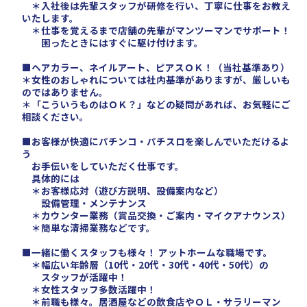
＊入社後は先輩スタッフが研修を行い、丁寧に仕事をお教え
いたします。
＊仕事を覚えるまで店舗の先輩がマンツーマンでサポート！
困ったときにはすぐに駆け付けます。
■ヘアカラー、ネイルアート、ピアスＯＫ！（当社基準あり）
＊女性のおしゃれについては社内基準がありますが、厳しいも
のではありません。
＊「こういうものはＯＫ？」などの疑問があれば、お気軽にご
相談ください。
■お客様が快適にパチンコ・パチスロを楽しんでいただけるよ
う
お手伝いをしていただく仕事です。
具体的には
＊お客様応対（遊び方説明、設備案内など）
設備管理・メンテナンス
＊カウンター業務（賞品交換・ご案内・マイクアナウンス）
＊簡単な清掃業務などです。
■一緒に働くスタッフも様々！ アットホームな職場です。
＊幅広い年齢層（10代・20代・30代・40代・50代）の
スタッフが活躍中！
＊女性スタッフ多数活躍中！
＊前職も様々。居酒屋などの飲食店やＯＬ・サラリーマン