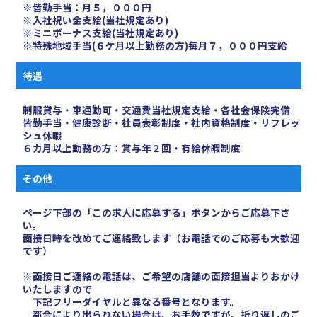
※皆勤手当：月５，０００円
※入社祝い金支給(当社規定あり)
※ミニボーナス支給(当社規定あり)
※特殊地域手当(６ケ月以上勤務の方)毎月７，０００円支給
待遇
制服貸与・車通勤可・交通費当社規定支給・各社会保険完備
皆勤手当・健康診断・社員表彰制度・社内資格制度・リフレッ
シュ休暇
６カ月以上勤務の方：賞与年２回・有給休暇制度
その他
ページ下部の「この求人に応募する」ボタンからご応募下さ
い。
面接日時を改めてご連絡致します（お電話でのご応募も大歓迎
です）
※面接日ご連絡の電話は、ご希望の店舗の面接担当よりおかけ
いたしますので
下記フリーダイヤルと異なる番号となります。
都合により出られない場合は、お手数ですが、折り返しのご