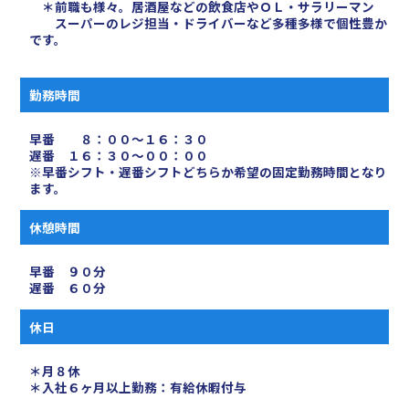
＊前職も様々。居酒屋などの飲食店やＯＬ・サラリーマン
スーパーのレジ担当・ドライバーなど多種多様で個性豊か
です。
勤務時間
早番 ８：００〜１６：３０
遅番 １６：３０〜００：００
※早番シフト・遅番シフトどちらか希望の固定勤務時間となり
ます。
休憩時間
早番 ９０分
遅番 ６０分
休日
＊月８休
＊入社６ヶ月以上勤務：有給休暇付与