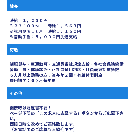
給与
時給 １，２５０円
※２２：００〜 時給１，５６３円
※試用期間１ヵ月 時給１，１５０円
※皆勤手当：５，０００円別途支給
待遇
制服貸与・車通勤可・交通費当社規定支給・各社会保険完備
皆勤手当・健康診断・正社員登用制度・社員表彰制度多数
６カ月以上勤務の方：賞与年２回・有給休暇制度
雇用期間：６ヶ月毎更新
その他
面接時は履歴書不要！
ページ下部の「この求人に応募する」ボタンからご応募下さ
い。
面接日時を改めてご連絡致します。
（お電話でのご応募も大歓迎です）