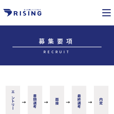
募集要項
RECRUIT
エントリー
書類選考
最終選考
面接
内定
→
→
→
→