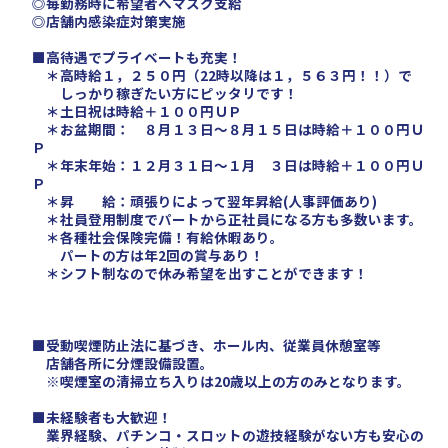
◎毎勤務時に希望者へマスク支給
◎店舗内感染症対策実施
■高待遇でプライベートも充実！
＊高時給１，２５０円（22時以降は１，５６３円！！）で
しっかり稼ぎたい方にピッタリです！
＊土日祝は時給＋１００円ＵＰ
＊お盆期間： ８月１３日～８月１５日は時給＋１００円Ｕ
Ｐ
＊年末年始：１２月３１日～１月 ３日は時給＋１００円Ｕ
Ｐ
＊昇 給：頑張りによって翌年昇給(人事評価あり)
＊社員登用制度でパートから正社員になる方も多数います。
＊各種社会保険完備！有給休暇あり。
パートの方は年2回の賞与あり！
＊シフト制なので休み希望を出すことができます！
■受動喫煙防止法に基づき、ホール内、従業員休憩室等
店舗各所に分煙設備設置。
※喫煙室の清掃立ち入りは20歳以上の方のみとなります。
■未経験者も大歓迎！
業界経験、パチンコ・スロットの遊技経験がない方も安心の