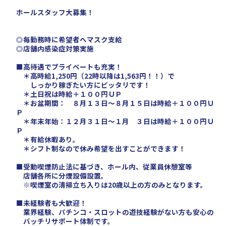
ホールスタッフ大募集！
◎毎勤務時に希望者へマスク支給
◎店舗内感染症対策実施
■高待遇でプライベートも充実！
＊高時給1,250円（22時以降は1,563円！！）で
しっかり稼ぎたい方にピッタリです！
＊土日祝は時給＋１００円ＵＰ
＊お盆期間： ８月１３日～８月１５日は時給＋１００円Ｕ
Ｐ
＊年末年始：１２月３１日～１月 ３日は時給＋１００円Ｕ
Ｐ
＊有給休暇あり。
＊シフト制なので休み希望を出すことができます！
■受動喫煙防止法に基づき、ホール内、従業員休憩室等
店舗各所に分煙設備設置。
※喫煙室の清掃立ち入りは20歳以上の方のみとなります。
■未経験者も大歓迎！
業界経験、パチンコ・スロットの遊技経験がない方も安心の
バッチリサポート体制です。