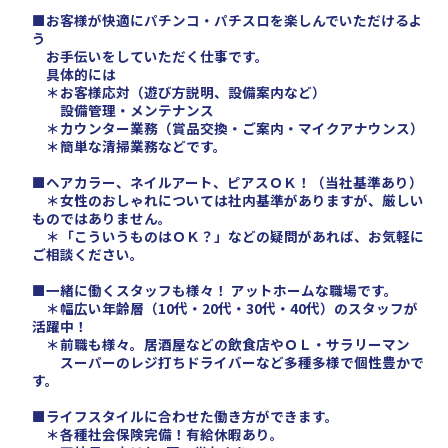
■お客様が快適にパチンコ・パチスロを楽しんでいただけるよ
う
お手伝いをしていただく仕事です。
具体的には
＊お客様応対（遊び方説明、設備案内など）
設備管理・メンテナンス
＊カウンター業務（賞品交換・ご案内・マイクアナウンス）
＊簡単な清掃業務などです。
■ヘアカラー、ネイルアート、ピアスＯＫ！（当社基準あり）
＊女性のおしゃれについては社内基準がありますが、厳しい
ものではありません。
＊「こういうものはＯＫ？」などの疑問があれば、お気軽に
ご相談ください。
■一緒に働くスタッフも様々！ アットホームな職場です。
＊幅広い年齢層（10代・20代・30代・40代）のスタッフが
活躍中！
＊前職も様々。居酒屋などの飲食店やＯＬ・サラリーマン
スーパーのレジ打ちドライバーなど多種多様で個性豊かで
す。
■ライフスタイルに合わせた働き方ができます。
＊各種社会保険完備！有給休暇あり。